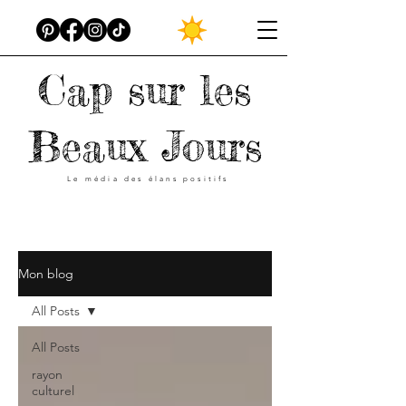
Cap sur les
Beaux Jours
Le média des élans positifs
Mon blog
All Posts
All Posts
rayon
culturel