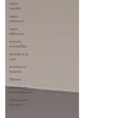
rayon
insolite
rayon
aventure
rayon
délicieux
minute
ensoleillée
Articles à la
une
entretiens
éclairés
18ème
chroniques
humoristiques
chroniques
émotion