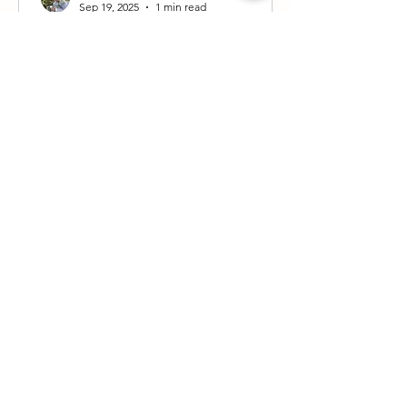
Sep 19, 2025
1 min read
The Paris Waiters’ Race
Opens Its Doors to the
Public
On September 21, on the forecourt of
Paris City Hall (4th arrondissement), the
event opens to the general public for
the first time: 150...