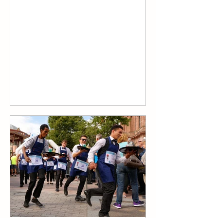
On Friday, September 19, 2025, head
to one of the 329 participating coffee
shops across France to enjoy a free
coffee… provided you bring...