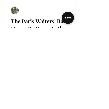
Jules Bichet
Sep 19, 2025
1 min read
The Paris Waiters’ Race
Opens Its Doors to the
Public
On September 21, on the forecourt of
Paris City Hall (4th arrondissement), the
event opens to the general public for
the first time: 150...