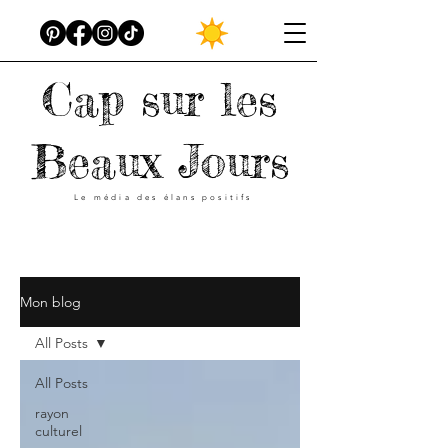
Cap sur les
Beaux Jours
Le média des élans positifs
Mon blog
All Posts
All Posts
rayon
culturel