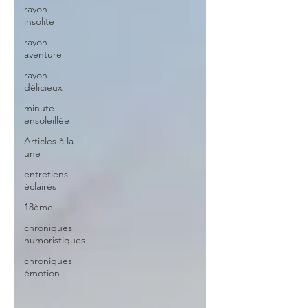
rayon
insolite
rayon
aventure
rayon
délicieux
minute
ensoleillée
Articles à la
une
entretiens
éclairés
18ème
chroniques
humoristiques
chroniques
émotion