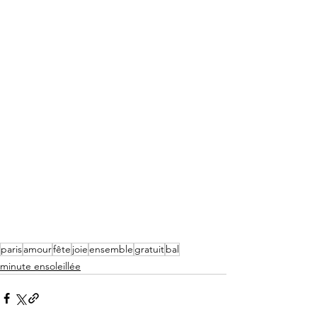
paris
amour
fête
joie
ensemble
gratuit
bal
minute ensoleillée