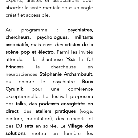
experts, artistes et associations pour 
aborder la santé mentale sous un angle 
créatif et accessible.
Au programme : 
psychiatres, 
chercheurs, psychologues, militants 
associatifs
, mais aussi des 
artistes de la 
scène pop et électro
. Parmi les invités 
attendus : la chanteuse 
Yoa
, le DJ 
Princess
, la chercheuse en 
neurosciences 
Stéphanie Archambault
, 
ou encore le psychiatre 
Boris 
Cyrulnik
 pour une conférence 
exceptionnelle. Le festival proposera 
des 
talks
, des 
podcasts enregistrés en 
direct
, des 
ateliers pratiques
 (yoga, 
écriture, méditation), des concerts et 
des 
DJ sets
 en soirée. Le 
Village des 
solutions
 mettra en lumière les 