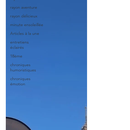
rayon aventure
rayon délicieux
minute ensoleillée
Articles à la une
entretiens
éclairés
18ème
chroniques
humoristiques
chroniques
émotion