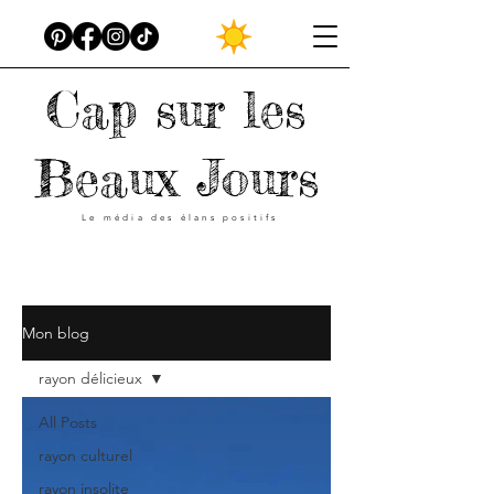
Cap sur les
Beaux Jours
Le média des élans positifs
Mon blog
rayon délicieux
All Posts
rayon culturel
rayon insolite